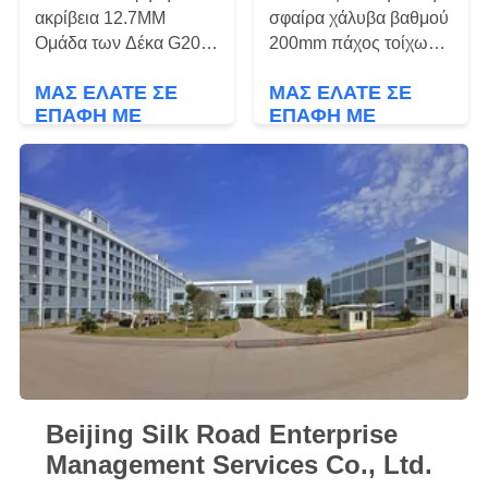
ΑΠΌΣΠΑΣΜΑ
ακρίβεια 12.7MM
σφαίρα χάλυβα βαθμού
Ομάδα των Δέκα G20
200mm πάχος τοίχων
G100 ένσφαιρου τριβέα
1.0MM 1.5MM
SITEMAP
ΜΑΣ ΕΛΆΤΕ ΣΕ
ΜΑΣ ΕΛΆΤΕ ΣΕ
χάλυβα χρωμίου GCr15
ΕΠΑΦΉ ΜΕ
ΕΠΑΦΉ ΜΕ
PRIVACY
POLICY
Beijing Silk Road Enterprise
Management Services Co., Ltd.