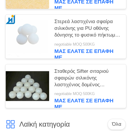
ΜΑΣ ΕΛΆΤΕ ΣΕ ΕΠΑΦΉ
ΜΕ
Στερεά λαστιχένια σφαίρα
σιλικόνης για PU οθόνης
δόνησης το φυσικό πήκτωμα
πυριτίου σφαιρών NR 35mm
negotiable MOQ:500KG
σφαίρα
ΜΑΣ ΕΛΆΤΕ ΣΕ ΕΠΑΦΉ
ΜΕ
Σταθερός Sifter σιταριού
σφαιρών σιλικόνης
λαστιχένιος δομένος
περιστροφικός διαχωριστής
negotiable MOQ:500KG
28mm 30mm 35mm
ΜΑΣ ΕΛΆΤΕ ΣΕ ΕΠΑΦΉ
ΜΕ
Λαϊκή κατηγορία
Όλα