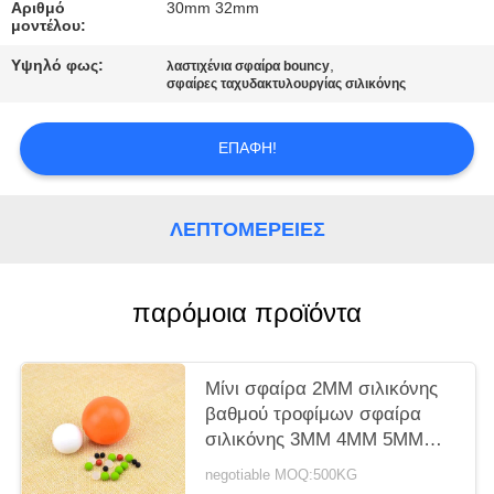
ΑΠΌΣΠΑΣΜΑ
Αριθμό
30mm 32mm
μοντέλου:
Υψηλό φως:
,
λαστιχένια σφαίρα bouncy
SITEMAP
σφαίρες ταχυδακτυλουργίας σιλικόνης
PRIVACY
ΕΠΑΦΉ!
POLICY
ΛΕΠΤΟΜΈΡΕΙΕΣ
παρόμοια προϊόντα
Μίνι σφαίρα 2MM σιλικόνης
βαθμού τροφίμων σφαίρα
σιλικόνης 3MM 4MM 5MM
μικρή
negotiable MOQ:500KG