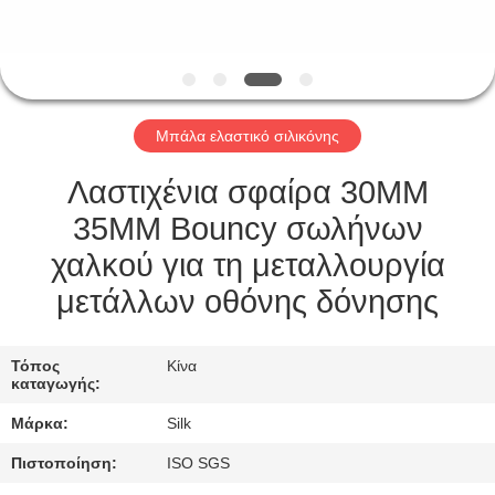
ΈΛΕΓΧΟΣ
ΜΑΣ
ΕΛΆΤΕ
Μπάλα ελαστικό σιλικόνης
ΣΕ
ΕΠΑΦΉ
Λαστιχένια σφαίρα 30MM
ΜΕ
35MM Bouncy σωλήνων
χαλκού για τη μεταλλουργία
ΕΙΔΉΣΕΙΣ
μετάλλων οθόνης δόνησης
ΠΕΡΙΠΤΏΣΕΙΣ
Τόπος
Κίνα
καταγωγής:
Μάρκα:
Silk
ΖΗΤΉΣΤΕ
ΈΝΑ
Πιστοποίηση:
ISO SGS