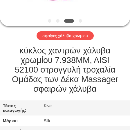
ΈΛΕΓΧΟΣ
ΜΑΣ
ΕΛΆΤΕ
σφαίρες χάλυβα χρωμίου
ΣΕ
ΕΠΑΦΉ
κύκλος χαντρών χάλυβα
ΜΕ
χρωμίου 7.938MM, AISI
52100 στρογγυλή τροχαλία
ΕΙΔΉΣΕΙΣ
Ομάδας των Δέκα Massager
σφαιρών χάλυβα
ΠΕΡΙΠΤΏΣΕΙΣ
Τόπος
Κίνα
καταγωγής:
ΖΗΤΉΣΤΕ
Μάρκα:
Silk
ΈΝΑ