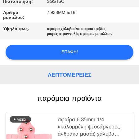
ΑΠΌΣΠΑΣΜΑ
Πιστοποίηση:
SGS ISO
Αριθμό
7.938MM 5/16
μοντέλου:
SITEMAP
Υψηλό φως:
,
σφαίρα χάλυβα ένσφαιρου τριβέα
μικρές στρογγυλές σφαίρες μετάλλων
PRIVACY
POLICY
ΕΠΑΦΉ!
ΛΕΠΤΟΜΈΡΕΙΕΣ
παρόμοια προϊόντα
σφαίρα 6.35mm 1/4
«καλυμμένη ψευδάργυρος
άνθρακα μασάζ χάλυβα