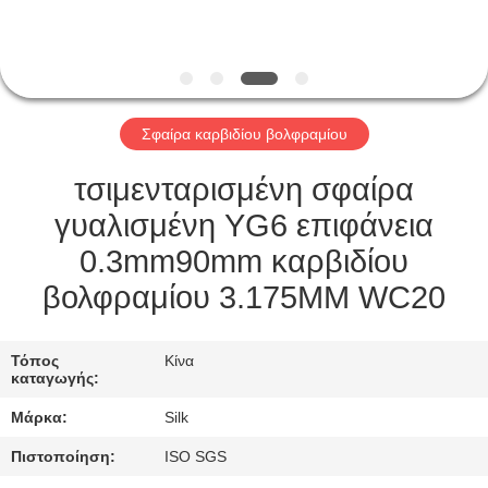
ΈΛΕΓΧΟΣ
ΜΑΣ
ΕΛΆΤΕ
Σφαίρα καρβιδίου βολφραμίου
ΣΕ
ΕΠΑΦΉ
τσιμενταρισμένη σφαίρα
ΜΕ
γυαλισμένη YG6 επιφάνεια
0.3mm90mm καρβιδίου
ΕΙΔΉΣΕΙΣ
βολφραμίου 3.175MM WC20
ΠΕΡΙΠΤΏΣΕΙΣ
Τόπος
Κίνα
καταγωγής:
Μάρκα:
Silk
ΖΗΤΉΣΤΕ
ΈΝΑ
Πιστοποίηση:
ISO SGS