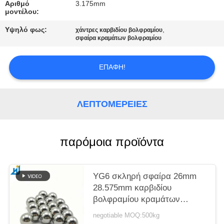
ΑΠΌΣΠΑΣΜΑ
Αριθμό
3.175mm
μοντέλου:
Υψηλό φως:
,
χάντρες καρβιδίου βολφραμίου
SITEMAP
σφαίρα κραμάτων βολφραμίου
PRIVACY
ΕΠΑΦΉ!
POLICY
ΛΕΠΤΟΜΈΡΕΙΕΣ
παρόμοια προϊόντα
YG6 σκληρή σφαίρα 26mm
28.575mm καρβιδίου
βολφραμίου κραμάτων
μερών ένδυσης καρβιδίου
negotiable MOQ:500kg
βολφραμίου σφαιρών χάλυβα