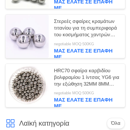
ΜΑΣ ΕΛΆΤΕ ΣΕ ΕΠΑΦΉ
κραμάτων
ΜΕ
Στερεές σφαίρες κραμάτων
τιτανίου για τη συμπεριφορά
του κοσμήματος χαντρών
τιτανίου που κάνει 4mm 5mm
negotiable MOQ:500KG
6mm 8mm
ΜΑΣ ΕΛΆΤΕ ΣΕ ΕΠΑΦΉ
ΜΕ
HRC70 σφαίρα καρβιδίου
βολφραμίου 1 ίντσας YG6 για
την εξώθηση 32MM 8MM
10MM τρυπών
negotiable MOQ:500KG
ΜΑΣ ΕΛΆΤΕ ΣΕ ΕΠΑΦΉ
ΜΕ
Λαϊκή κατηγορία
Όλα