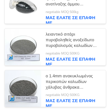
ανατίναξης άμμου
πυροβοληθε'ν S110 S170 για
negotiable MOQ:500kg
τη μηχανή ανατίναξης
ΜΑΣ ΕΛΆΤΕ ΣΕ ΕΠΑΦΉ
πυροβολισμών
ΜΕ
λειαντικό σιτάρι
πυροβοληθείς ανοξείδωτο
πυροβολισμός καλωδίων
περικοπών Chronital
negotiable MOQ:500KG
0.11.0mm/ανοξείδωτου
ΜΑΣ ΕΛΆΤΕ ΣΕ ΕΠΑΦΉ
ΜΕ
ο 1.4mm ανακυκλωμένος
περικοπών καλωδίων
χάλυβας άνθρακα
χυτοχάλυβα πυροβοληθείς
negotiable MOQ:500KG
έκοψε το καλώδιο
ΜΑΣ ΕΛΆΤΕ ΣΕ ΕΠΑΦΉ
πυροβόλησε 2.0mm
ΜΕ