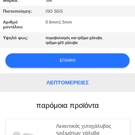
Μάρκα:
Silk
ΑΠΌΣΠΑΣΜΑ
Πιστοποίηση:
ISO SGS
SITEMAP
Αριθμό
0.6mm1.5mm
μοντέλου:
Υψηλό φως:
,
PRIVACY
πυροβολισμός και τρίξιμο χάλυβα
τρίξιμο g25 χάλυβα
POLICY
ΕΠΑΦΉ!
ΛΕΠΤΟΜΈΡΕΙΕΣ
παρόμοια προϊόντα
Λειαντικός χυτοχάλυβας
τριξιμάτων χάλυβα