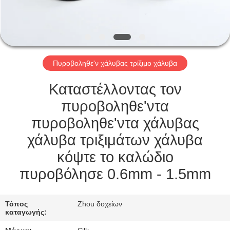
ΈΛΕΓΧΟΣ
ΜΑΣ
ΕΛΆΤΕ
Πυροβοληθε'ν χάλυβας τρίξιμο χάλυβα
ΣΕ
ΕΠΑΦΉ
Καταστέλλοντας τον
ΜΕ
πυροβοληθε'ντα
πυροβοληθε'ντα χάλυβας
ΕΙΔΉΣΕΙΣ
χάλυβα τριξιμάτων χάλυβα
κόψτε το καλώδιο
ΠΕΡΙΠΤΏΣΕΙΣ
πυροβόλησε 0.6mm - 1.5mm
ΖΗΤΉΣΤΕ
Τόπος
Zhou δοχείων
καταγωγής:
ΈΝΑ