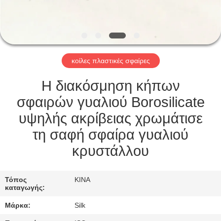
ΈΛΕΓΧΟΣ
ΜΑΣ
ΕΛΆΤΕ
κοίλες πλαστικές σφαίρες
ΣΕ
ΕΠΑΦΉ
Η διακόσμηση κήπων
ΜΕ
σφαιρών γυαλιού Borosilicate
υψηλής ακρίβειας χρωμάτισε
ΕΙΔΉΣΕΙΣ
τη σαφή σφαίρα γυαλιού
κρυστάλλου
ΠΕΡΙΠΤΏΣΕΙΣ
Τόπος
ΚΙΝΑ
καταγωγής:
ΖΗΤΉΣΤΕ
Μάρκα:
Silk
ΈΝΑ