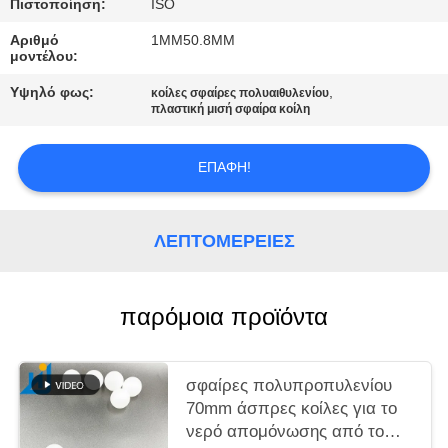
ΑΠΌΣΠΑΣΜΑ
Πιστοποίηση:
ISO
Αριθμό
1MM50.8MM
μοντέλου:
SITEMAP
Υψηλό φως:
,
κοίλες σφαίρες πολυαιθυλενίου
πλαστική μισή σφαίρα κοίλη
PRIVACY
POLICY
ΕΠΑΦΉ!
ΛΕΠΤΟΜΈΡΕΙΕΣ
παρόμοια προϊόντα
σφαίρες πολυπροπυλενίου
70mm άσπρες κοίλες για το
νερό απομόνωσης από το