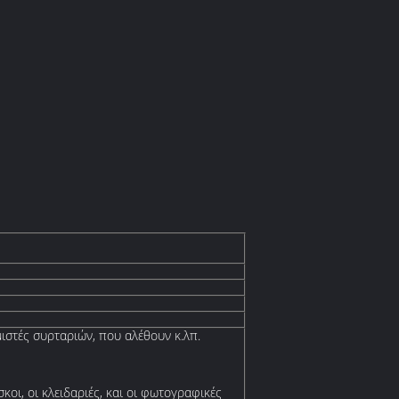
ιστές συρταριών, που αλέθουν κ.λπ.
κοι, οι κλειδαριές, και οι φωτογραφικές