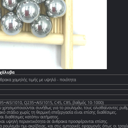
 χάλυβα
θρακα χαμηλής τιμής με υψηλό - ποιότητα
5=AISI1010, Q235=AISI1015, C45, C85, βαθμός 10-1000)
χρησιμοποιούνται συνήθως για το ρουλεμάν, τους ολισθαίνοντες ρυθμ
ό στάδιο χωρίς τη θερμική επεξεργασία είναι επίσης διαθέσιμες.
αι διαθέσιμες κατόπιν αιτήματος.
 και υψηλή περιεκτικότητα σε άνθρακα προσφέρονται επίσης.
α ρουλεμάν ημι-ακρίβειας, και στις εμπορικές εφαρμογές όπως οι τροχίσ