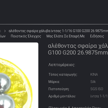
α
αλέθοντας σφαίρα χάλυβα ίντσας 1-1/16 G100 G200 26.9875m
σίων
Ποιοτικός Έλεγχος
Μας Ελάτε Σε Επαφή Με
Ειδήσεις
αλέθοντας σφαίρα χάλ
G100 G200 26.9875mm
Λεπτομέρειες:
Τόπος καταγωγής:
ΚΙΝΑ
Μάρκα:
Silk
Πιστοποίηση:
SGS ISO
Αριθμό μοντέλου:
ίντσα 1-1/