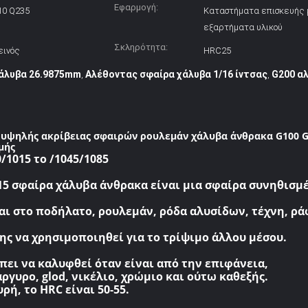
Εφαρμογή:
k10 Q235
Καταστήματα επισκευής 
εξαρτήματα υλικού
Σκληρότητα:
εινός
HRC25
άλυβα 26.9875mm
Αλέθοντας σφαίρα χάλυβα 1/16 ίντσας
G200 α
,
,
 υψηλής ακρίβειας σφαιρών ρουλεμάν χάλυβα άνθρακα G100 
μής
/1015 το /1045/1085
15 σφαίρα χάλυβα άνθρακα είναι μια σφαίρα συνηθισμέ
αι στο ποδήλατο, ρουλεμάν, ρόδα αλυσίδων, τέχνη, ρ
σης να χρησιμοποιηθεί για το τρίψιμο άλλου μέσου.
πει να καλυφθεί όταν είναι από την επιφάνεια,
ργυρο, glod, νικέλιο, χρώμιο και ούτω καθεξής.
ρή, το HRC είναι 50-55.