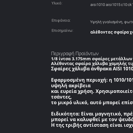
Υλικό:
aisi1010 aisi1015 c10 c
Επιφάνεια:
Υψηλή γυαλισμένη, φωτ
Επισημαίνω:
αλέθοντας σφαίρα χ
Περιγραφή Προϊόντων
1/8 ίντσα 3.175mm σφαίρες μετάλλων
Αλέθοντας σφαίρα χάλυβα χαμηλής τι
Σφαίρες χάλυβα άνθρακα AISI 1010
Εφαρμοσμένη περιοχή:
η 1010/10
υψηλή ακρίβεια
και ευρεία χρήση. Χρησιμοποιείτ
τσάντες,
το μικρό υλικό, αυτό μπορεί επί
Ειδικότητα:
Είναι μαγνητικό, πρέ
μπορεί να καλυφθεί με τον ψευδά
Η της τριβής αντίσταση είναι ισχυ