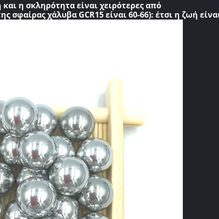
 και η σκληρότητα είναι χειρότερες από
ς σφαίρας χάλυβα GCR15 είναι 60-66): έτσι η ζωή είνα