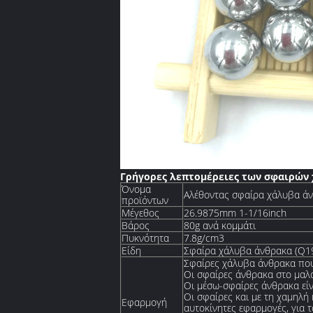
Γρήγορες λεπτομέρειες των σφαιρών
Όνομα
Αλέθοντας σφαίρα χάλυβα άν
προϊόντων
Μέγεθος
26.9875mm 1-1/16inch
Βάρος
80g ανά κομμάτι
Πυκνότητα
7.8g/cm3
Είδη
Σφαίρα χάλυβα άνθρακα (Q19
Σφαίρες χάλυβα άνθρακα που 
Οι σφαίρες άνθρακα στο μαλακ
Οι μέσω-σφαίρες άνθρακα είν
Οι σφαίρες και με τη χαμηλή
Εφαρμογή
αυτοκίνητες εφαρμογές, για τ