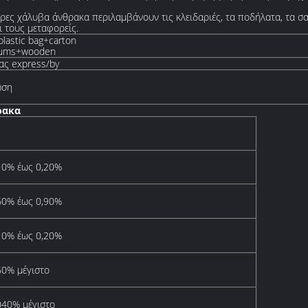
ίρες χάλυβα άνθρακα περιλαμβάνουν τις κλειδαριές, τα ποδήλατα, τα σ
ι τους μεταφορείς.
lastic bag+carton
drums+wooden
ας express/by
ωση
ρακα
10% έως 0,20%
60% έως 0,90%
10% έως 0,20%
50% μέγιστο
040% μέγιστο