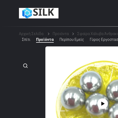
Αρχική Σελίδα
Προϊόντα
Σφαίρα Χάλυβα Άνθρακ
Σπίτι
Προϊόντα
Περίπου Εμείς
Γύρος Εργοστα