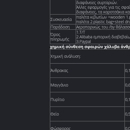
διαφάνειες συρταριών.
Άλλες εφαρμογές για τις σφα
διαφάνειες, τα καροτσάκια κα
παλέτα κιβωτίων +wooden 1.p
Συσκευασία
παλέτα 2.plastic bag+steel 
Παράδοση
Αεροπορικώς του /by θάλασσ
1.T/T
Όρος
2.Alibaba εμπορική διαβεβαί
πληρωμής
3.Paypal
χημική σύνθεση σφαιρών χάλυβα άνθ
Χημική ανάλυση:
Άνθρακας
0,
Μαγγάνιο
0,
Πυρίτιο
0,
Θείο
0,
Φώσφορος
0,