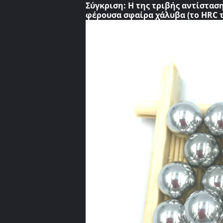
Σύγκριση:
Η της τριβής αντίσταση
φέρουσα σφαίρα χάλυβα (το HRC τη