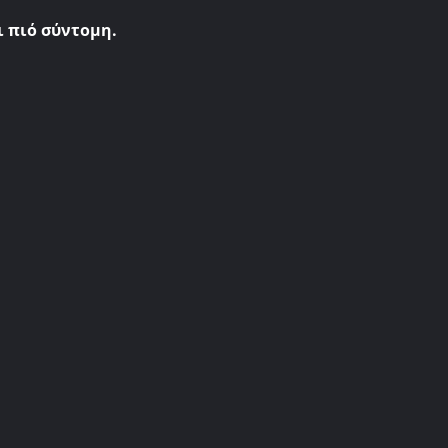
ι πιό σύντομη.