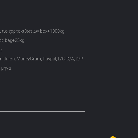
ώτιο χαρτοκιβωτίων box+1000kg
ος bag+25kg
ς
n Union, MoneyGram, Paypal, L/C, D/A, D/P
ο μήνα