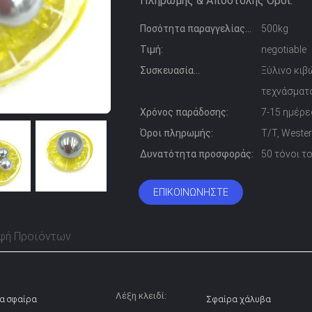
Πληρωμής & Αποστολής Όροι:
Ποσότητα παραγγελίας
500kg
min:
Τιμή:
negotiable
Συσκευασία
Ξύλινο κιβ
λεπτομέρειες:
τεχνάσματ
Χρόνος παράδοσης:
7-15 ημέρε
Όροι πληρωμής:
T/T, Wester
Δυνατότητα προσφοράς:
50 τόνοι τ
ΕΠΙΚΟΙΝΩΝΉΣΤΕ
φή Προϊόντων
Λέξη κλειδί:
α σφαίρα
Σφαίρα χάλυβα