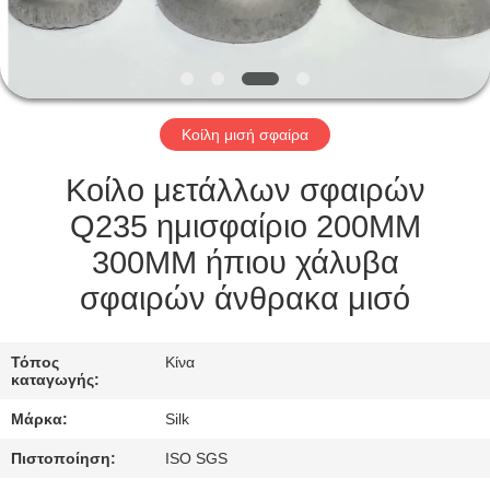
ΈΛΕΓΧΟΣ
ΜΑΣ
ΕΛΆΤΕ
Κοίλη μισή σφαίρα
ΣΕ
ΕΠΑΦΉ
Κοίλο μετάλλων σφαιρών
ΜΕ
Q235 ημισφαίριο 200MM
300MM ήπιου χάλυβα
ΕΙΔΉΣΕΙΣ
σφαιρών άνθρακα μισό
ΠΕΡΙΠΤΏΣΕΙΣ
Τόπος
Κίνα
καταγωγής:
Μάρκα:
Silk
ΖΗΤΉΣΤΕ
ΈΝΑ
Πιστοποίηση:
ISO SGS