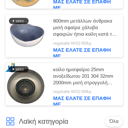
ΜΑΣ ΕΛΆΤΕ ΣΕ ΕΠΑΦΉ
ΜΕ
800mm μετάλλων άνθρακα
μισή σφαίρα χάλυβα
σφαιρών ήπια κοίλη κατά το
ήμισυ για την κοίλη σφαίρα
negotiable MOQ:500kg
Hlaf κοιλωμάτων πυρκαγιάς
ΜΑΣ ΕΛΆΤΕ ΣΕ ΕΠΑΦΉ
ΜΕ
κοίλο ημισφαίριο 25mm
ανοξείδωτου 201 304 32mm
2000mm μισή στρογγυλή
σφαίρα ανοξείδωτου
negotiable MOQ:500kg
σφαιρών καθρεφτών μισή
ΜΑΣ ΕΛΆΤΕ ΣΕ ΕΠΑΦΉ
ΜΕ
Λαϊκή κατηγορία
Όλα