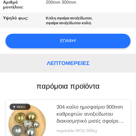
ΑΠΌΣΠΑΣΜΑ
Αριθμό
200mm 300mm
μοντέλου:
Υψηλό φως:
,
Κοίλη σφαίρα ανοξείδωτου
SITEMAP
σφαίρα ανοξείδωτου κοίλη
PRIVACY
ΕΠΑΦΉ!
POLICY
ΛΕΠΤΟΜΈΡΕΙΕΣ
παρόμοια προϊόντα
304 κοίλο ημισφαίριο 900mm
καθρεφτών ανοξείδωτου
διακοσμητικό μισές σφαίρες
σιδήρου
negotiable MOQ:500kg