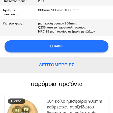
ΑΠΌΣΠΑΣΜΑ
Πιστοποίηση:
ISO
Αριθμό
800mm 900mm 1000mm
μοντέλου:
SITEMAP
Υψηλό φως:
,
μισή κοίλη σφαίρα 800mm
,
Q235 κατά το ήμισυ κοίλη σφαίρα
HRC 25 μισή σφαίρα άνθρακα μετάλλων
PRIVACY
POLICY
ΕΠΑΦΉ!
ΛΕΠΤΟΜΈΡΕΙΕΣ
παρόμοια προϊόντα
304 κοίλο ημισφαίριο 900mm
καθρεφτών ανοξείδωτου
διακοσμητικό μισές σφαίρες