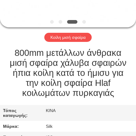
ΈΛΕΓΧΟΣ
ΜΑΣ
ΕΛΆΤΕ
Κοίλη μισή σφαίρα
ΣΕ
ΕΠΑΦΉ
800mm μετάλλων άνθρακα
ΜΕ
μισή σφαίρα χάλυβα σφαιρών
ήπια κοίλη κατά το ήμισυ για
ΕΙΔΉΣΕΙΣ
την κοίλη σφαίρα Hlaf
κοιλωμάτων πυρκαγιάς
ΠΕΡΙΠΤΏΣΕΙΣ
Τόπος
ΚΙΝΑ
καταγωγής:
ΖΗΤΉΣΤΕ
Μάρκα:
Silk
ΈΝΑ